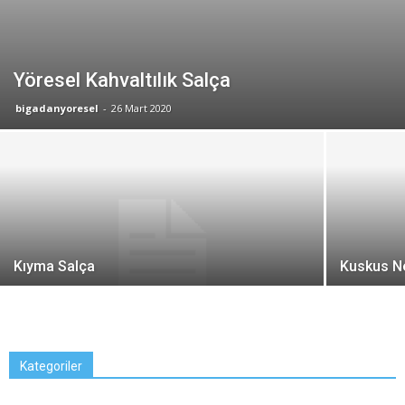
Yöresel Kahvaltılık Salça
bigadanyoresel
-
26 Mart 2020
Kıyma Salça
Kuskus N
Kategoriler