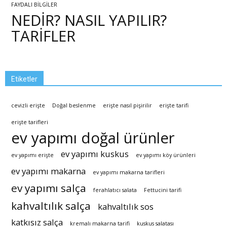
FAYDALI BİLGİLER
NEDİR? NASIL YAPILIR?
TARİFLER
Etiketler
cevizli erişte
Doğal beslenme
erişte nasıl pişirilir
erişte tarifi
erişte tarifleri
ev yapımı doğal ürünler
ev yapımı kuskus
ev yapımı erişte
ev yapımı köy ürünleri
ev yapımı makarna
ev yapımı makarna tarifleri
ev yapımı salça
ferahlatıcı salata
Fettucini tarifi
kahvaltılık salça
kahvaltılık sos
katkısız salça
kremalı makarna tarifi
kuskus salatası