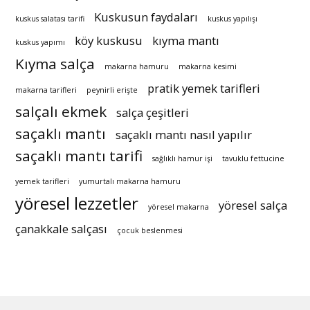
Kuskusun faydaları
kuskus salatası tarifi
kuskus yapılışı
köy kuskusu
kıyma mantı
kuskus yapımı
Kıyma salça
makarna hamuru
makarna kesimi
pratik yemek tarifleri
makarna tarifleri
peynirli erişte
salçalı ekmek
salça çeşitleri
saçaklı mantı
saçaklı mantı nasıl yapılır
saçaklı mantı tarifi
sağlıklı hamur işi
tavuklu fettucine
yemek tarifleri
yumurtalı makarna hamuru
yöresel lezzetler
yöresel salça
yöresel makarna
çanakkale salçası
çocuk beslenmesi