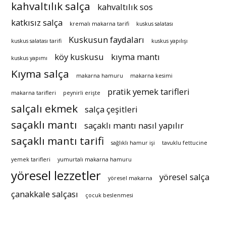
kahvaltılık salça
kahvaltılık sos
katkısız salça
kremalı makarna tarifi
kuskus salatası
Kuskusun faydaları
kuskus salatası tarifi
kuskus yapılışı
köy kuskusu
kıyma mantı
kuskus yapımı
Kıyma salça
makarna hamuru
makarna kesimi
pratik yemek tarifleri
makarna tarifleri
peynirli erişte
salçalı ekmek
salça çeşitleri
saçaklı mantı
saçaklı mantı nasıl yapılır
saçaklı mantı tarifi
sağlıklı hamur işi
tavuklu fettucine
yemek tarifleri
yumurtalı makarna hamuru
yöresel lezzetler
yöresel salça
yöresel makarna
çanakkale salçası
çocuk beslenmesi