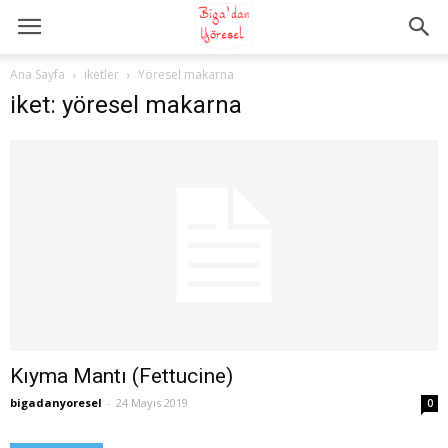
Ana Sayfa
iketler
Yöresel makarna
iket: yöresel makarna
Kıyma Mantı (Fettucine)
bigadanyoresel
-
24 Mayıs 2019
0