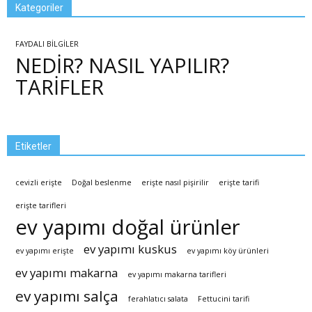
Kategoriler
FAYDALI BİLGİLER
NEDİR? NASIL YAPILIR?
TARİFLER
Etiketler
cevizli erişte
Doğal beslenme
erişte nasıl pişirilir
erişte tarifi
erişte tarifleri
ev yapımı doğal ürünler
ev yapımı kuskus
ev yapımı erişte
ev yapımı köy ürünleri
ev yapımı makarna
ev yapımı makarna tarifleri
ev yapımı salça
ferahlatıcı salata
Fettucini tarifi