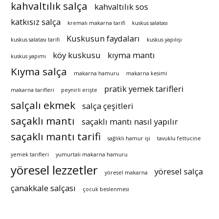
kahvaltılık salça
kahvaltılık sos
katkısız salça
kremalı makarna tarifi
kuskus salatası
Kuskusun faydaları
kuskus salatası tarifi
kuskus yapılışı
köy kuskusu
kıyma mantı
kuskus yapımı
Kıyma salça
makarna hamuru
makarna kesimi
pratik yemek tarifleri
makarna tarifleri
peynirli erişte
salçalı ekmek
salça çeşitleri
saçaklı mantı
saçaklı mantı nasıl yapılır
saçaklı mantı tarifi
sağlıklı hamur işi
tavuklu fettucine
yemek tarifleri
yumurtalı makarna hamuru
yöresel lezzetler
yöresel salça
yöresel makarna
çanakkale salçası
çocuk beslenmesi