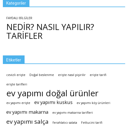
Kategoriler
FAYDALI BİLGİLER
NEDİR? NASIL YAPILIR?
TARİFLER
Etiketler
cevizli erişte
Doğal beslenme
erişte nasıl pişirilir
erişte tarifi
erişte tarifleri
ev yapımı doğal ürünler
ev yapımı kuskus
ev yapımı erişte
ev yapımı köy ürünleri
ev yapımı makarna
ev yapımı makarna tarifleri
ev yapımı salça
ferahlatıcı salata
Fettucini tarifi