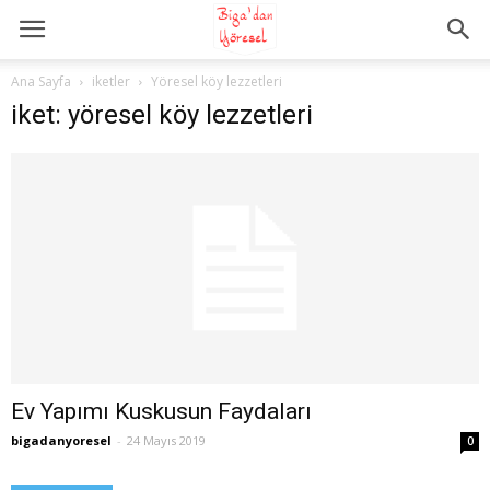
Ana Sayfa
iketler
Yöresel köy lezzetleri
iket: yöresel köy lezzetleri
Ev Yapımı Kuskusun Faydaları
bigadanyoresel
-
24 Mayıs 2019
0